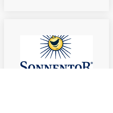
SONNENTOR
Als Partner des österreichischen Unternehmens
SONNENTOR finden Sie aktuelle Kräuter, Tees und
Gewürze auch bei uns