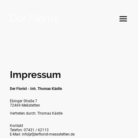
Der Florist
Impressum
Der Florist - Inh. Thomas Kästle
Ebinger Straße 7
72469 Meßstetten
Vertreten durch: Thomas Kästle
Kontakt
Telefon: 07431 / 62113
E-Mail: info[at]derflorist-messstetten.de